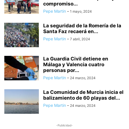
compromiso...
AGRESIÓN A PAREJA HOMOSEXUAL
AGRESIÓN SEXUAL
AGRESIONES
Pepe Martin
-
1 mayo, 2024
AGRICULTURA
AGRICULTURA Y PESCA
AGRUPACIÓN DE TRÁFICO DE LA GUARDIA CIVIL
La seguridad de la Romería de la
AGUA A PRECIOS IMPOSIBLES
AGUA DESLADA
AGUA EN LA LUNA
Santa Faz recaerá en...
AGUAS MANANTIALES
AGUAS RESIDUALES
AHORRO
Pepe Martin
-
7 abril, 2024
AHORRO DEL AGUA
AHORRO ENERGÉTICO
ALARMA SOCIAL
ALBACETE
La Guardia Civil detiene en
Málaga y Valencia cuatro
personas por...
Pepe Martin
-
24 marzo, 2024
La Comunidad de Murcia inicia el
balizamiento de 60 playas del...
Pepe Martin
-
24 marzo, 2024
-Publicidad-