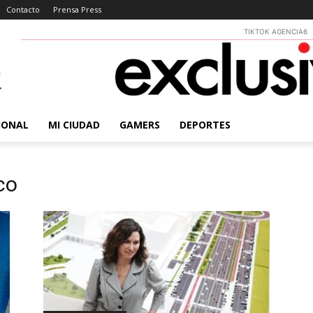
Contacto
Prensa Press
TIKTOK AGENCIA6
IONAL
MI CIUDAD
GAMERS
DEPORTES
co