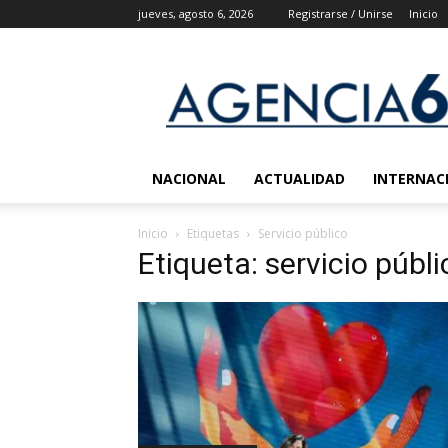
jueves, agosto 6, 2026
Registrarse / Unirse
Inicio
Agencia
6
Noticias
NACIONAL
ACTUALIDAD
INTERNAC
Inicio
Etiquetas
Servicio público
Etiqueta: servicio públi