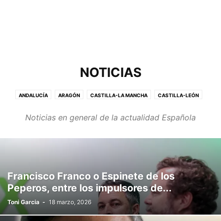
NOTICIAS
ANDALUCÍA
ARAGÓN
CASTILLA-LA MANCHA
CASTILLA-LEÓN
CATALUÑA
CIUDADANOS
COMUNIDAD VALENCIANA
ECONOMÍA
Noticias en general de la actualidad Española
GALICIA
MADRID
MURCIA
NAVARRA
POLÍTICA
PRENSA AMARILLA
SUCESOS
UNIVERSIDAD
VASCONGADAS
Francisco Franco o Espinete de los
Peperos, entre los impulsores de...
Toni Garcia
-
18 marzo, 2026