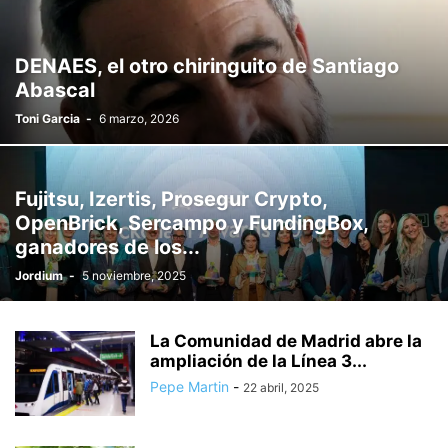
DENAES, el otro chiringuito de Santiago
Abascal
Toni Garcia
-
6 marzo, 2026
Fujitsu, Izertis, Prosegur Crypto,
OpenBrick, Sercampo y FundingBox,
ganadores de los...
Jordium
-
5 noviembre, 2025
La Comunidad de Madrid abre la
ampliación de la Línea 3...
Pepe Martin
-
22 abril, 2025