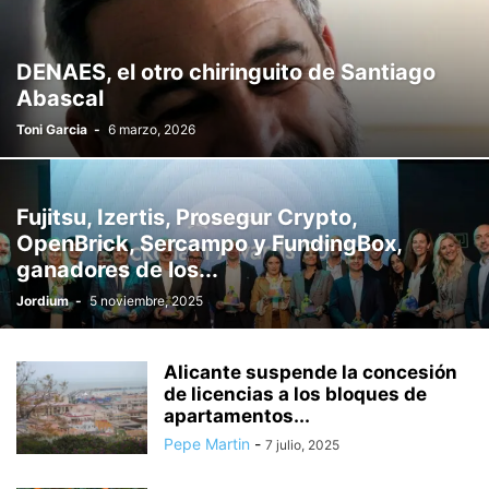
DENAES, el otro chiringuito de Santiago
Abascal
Toni Garcia
-
6 marzo, 2026
Fujitsu, Izertis, Prosegur Crypto,
OpenBrick, Sercampo y FundingBox,
ganadores de los...
Jordium
-
5 noviembre, 2025
Alicante suspende la concesión
de licencias a los bloques de
apartamentos...
Pepe Martin
-
7 julio, 2025