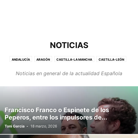
NOTICIAS
ANDALUCÍA
ARAGÓN
CASTILLA-LA MANCHA
CASTILLA-LEÓN
CATALUÑA
CIUDADANOS
COMUNIDAD VALENCIANA
ECONOMÍA
Noticias en general de la actualidad Española
GALICIA
MADRID
MURCIA
NAVARRA
POLÍTICA
PRENSA AMARILLA
SUCESOS
UNIVERSIDAD
VASCONGADAS
Francisco Franco o Espinete de los
Peperos, entre los impulsores de...
Toni Garcia
-
18 marzo, 2026