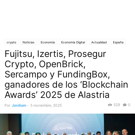
crypto
Noticias
Economía
Economía Digital
Actualidad
España
Fujitsu, Izertis, Prosegur
Tecnología Blockchain
Crypto, OpenBrick,
Sercampo y FundingBox,
ganadores de los ‘Blockchain
Awards’ 2025 de Alastria
529
0
Por
Jordium
-
5 noviembre, 2025