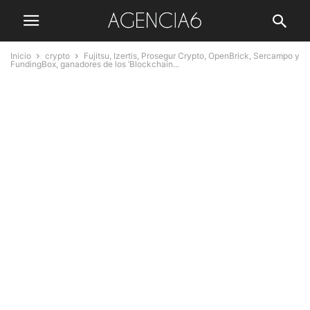
Inicio
crypto
Fujitsu, Izertis, Prosegur Crypto, OpenBrick, Sercampo y
FundingBox, ganadores de los ‘Blockchain...