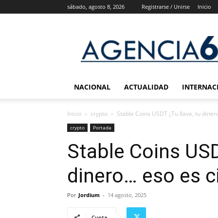
sábado, agosto 8, 2026
Registrarse / Unirse
Inicio
Agencia
6
Noticias
NACIONAL
ACTUALIDAD
INTERNAC
Inicio
crypto
Stable Coins USDT ¿Tu llave, tu diner
crypto
Portada
Stable Coins USD
dinero… eso es c
Por
Jordium
-
14 agosto, 2025
Cuota