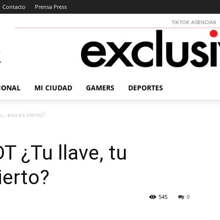
Contacto
Prensa Press
TIKTOK AGENCIA6
IONAL
MI CIUDAD
GAMERS
DEPORTES
o… eso es cierto?
T ¿Tu llave, tu
ierto?
545
0