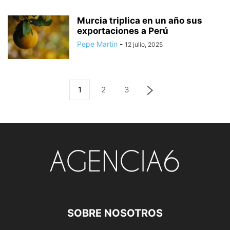
Murcia triplica en un año sus
exportaciones a Perú
Pepe Martin
-
12 julio, 2025
1
2
3
SOBRE NOSOTROS