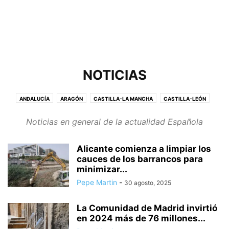
NOTICIAS
ANDALUCÍA
ARAGÓN
CASTILLA-LA MANCHA
CASTILLA-LEÓN
CATALUÑA
CIUDADANOS
COMUNIDAD VALENCIANA
ECONOMÍA
Noticias en general de la actualidad Española
GALICIA
MADRID
MURCIA
NAVARRA
POLÍTICA
PRENSA AMARILLA
SUCESOS
UNIVERSIDAD
VASCONGADAS
Alicante comienza a limpiar los
cauces de los barrancos para
minimizar...
Pepe Martin
-
30 agosto, 2025
La Comunidad de Madrid invirtió
en 2024 más de 76 millones...