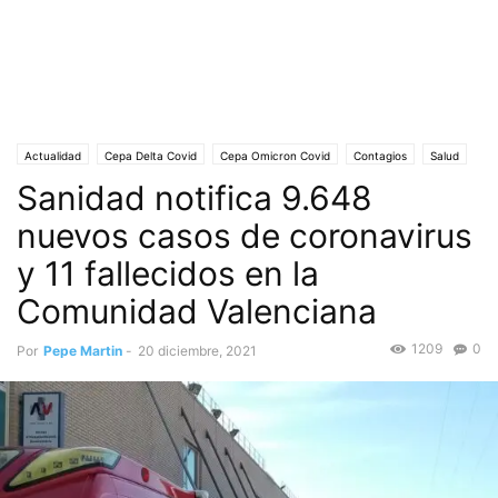
Actualidad
Cepa Delta Covid
Cepa Omicron Covid
Contagios
Salud
Sanidad notifica 9.648
Coronavirus COVID-19
Covid-19
Evolución desfavorable de los contagios
Pandemia
Pasaporte Covid
Portada
Sociedad
Vacuna Anticovid
nuevos casos de coronavirus
y 11 fallecidos en la
Comunidad Valenciana
1209
0
Por
Pepe Martin
-
20 diciembre, 2021