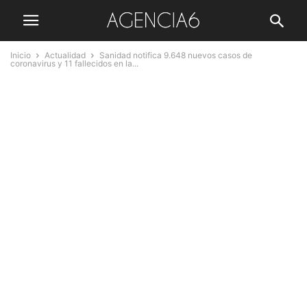
Inicio
Actualidad
Sanidad notifica 9.648 nuevos casos de
coronavirus y 11 fallecidos en la...