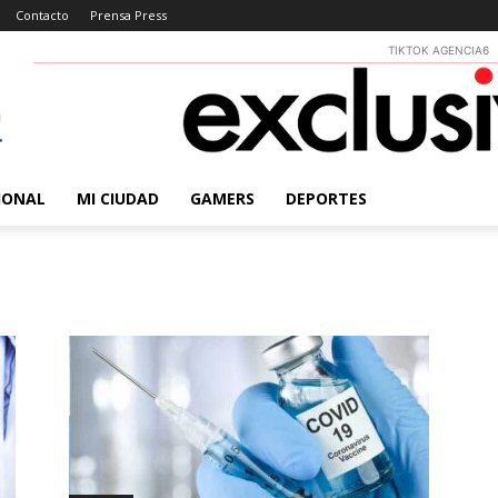
Contacto
Prensa Press
TIKTOK AGENCIA6
IONAL
MI CIUDAD
GAMERS
DEPORTES