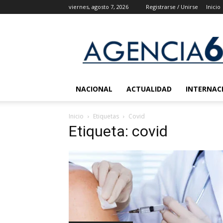
viernes, agosto 7, 2026
Registrarse / Unirse
Inicio
Agencia
6
Noticias
NACIONAL
ACTUALIDAD
INTERNAC
Inicio
Etiquetas
Covid
Etiqueta: covid