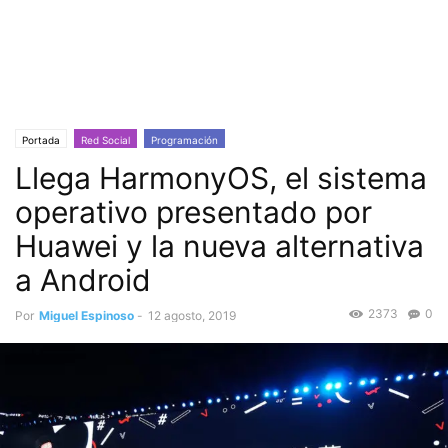
Portada
Red Social
Programación
Llega HarmonyOS, el sistema
operativo presentado por
Huawei y la nueva alternativa
a Android
2373
0
Por
Miguel Espinoso
-
12 agosto, 2019