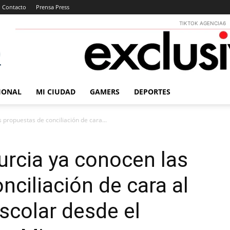
Contacto
Prensa Press
TIKTOK AGENCIA6
IONAL
MI CIUDAD
GAMERS
DEPORTES
propuestas de conciliación de cara...
rcia ya conocen las
nciliación de cara al
escolar desde el