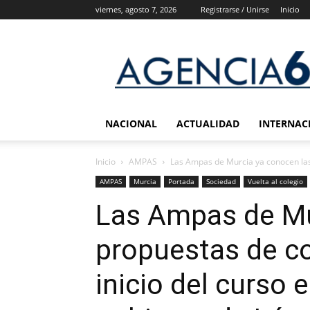
viernes, agosto 7, 2026
Registrarse / Unirse
Inicio
Agencia
6
Noticias
NACIONAL
ACTUALIDAD
INTERNAC
Inicio
AMPAS
Las Ampas de Murcia ya conocen las 
AMPAS
Murcia
Portada
Sociedad
Vuelta al colegio
Las Ampas de Mu
propuestas de co
inicio del curso 