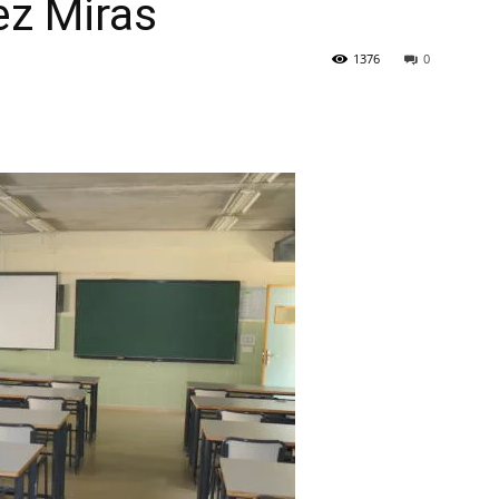
ez Miras
1376
0