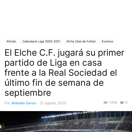
Afición
Calendario Liga 2020-2021
Elche Club de Fútbol
Eventos
El Elche C.F. jugará su primer
Ilusión
Portada
Sociedad
partido de Liga en casa
frente a la Real Sociedad el
último fin de semana de
septiembre
1459
0
Por
Antonio Zarco
-
31 agosto, 2020