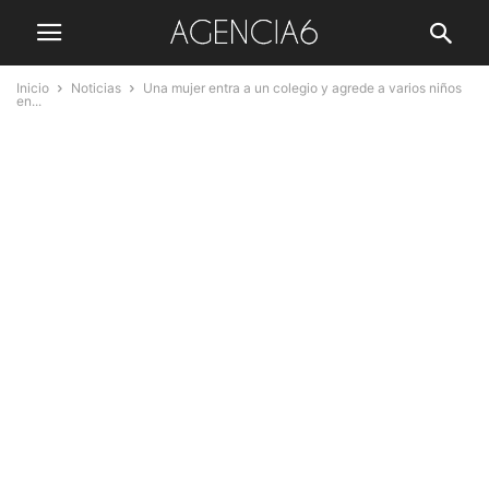
Inicio
Noticias
Una mujer entra a un colegio y agrede a varios niños
en...