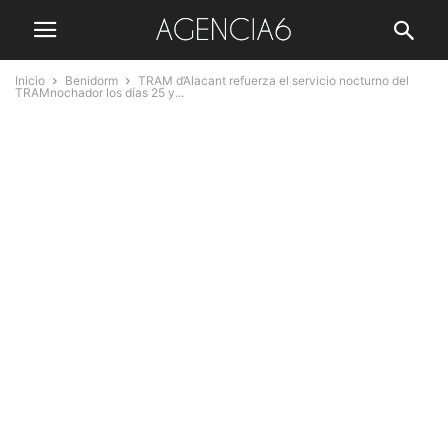
Inicio
Benidorm
TRAM d’Alacant refuerza el servicio nocturno del
TRAMnochador los días 25 y...