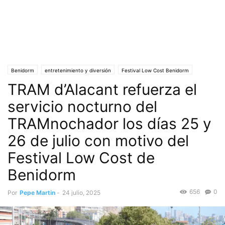
Benidorm
entretenimiento y diversión
Festival Low Cost Benidorm
TRAM d’Alacant refuerza el
Juventud
Portada
Sociedad
Transporte Público
Turismo
servicio nocturno del
TRAMnochador los días 25 y
26 de julio con motivo del
Festival Low Cost de
Benidorm
656
0
Por
Pepe Martin
-
24 julio, 2025