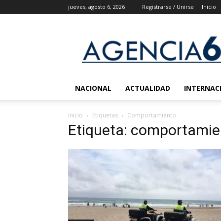
jueves, agosto 6, 2026
Registrarse / Unirse
Inicio
Agencia
6
Noticias
NACIONAL
ACTUALIDAD
INTERNAC
Inicio
Etiquetas
Comportamiento
Etiqueta: comportamie