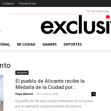
Contacto
Prensa Press
TIKTOK AGENCIA6
IONAL
MI CIUDAD
GAMERS
DEPORTES
nto
Alicante
El pueblo de Alicante recibe la
Medalla de la Ciudad por...
Pepe Martin
-
29 octubre, 2020
0
El pueblo de Alicante recibe la Medalla de la Ciudad
por su ejemplar comportamiento durante la