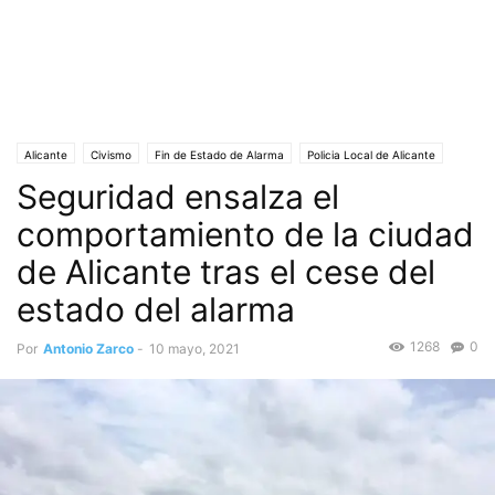
Alicante
Civismo
Fin de Estado de Alarma
Policia Local de Alicante
Seguridad ensalza el
Portada
responsabilidad
Sociedad
comportamiento de la ciudad
de Alicante tras el cese del
estado del alarma
1268
0
Por
Antonio Zarco
-
10 mayo, 2021