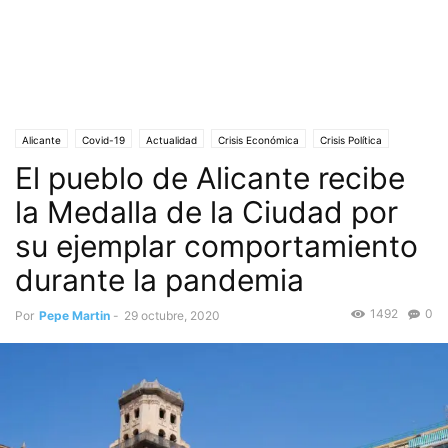
Alicante
Covid-19
Actualidad
Crisis Económica
Crisis Política
El pueblo de Alicante recibe
Medalla de la Ciudad
Portada
Pueblo de Alicante
Salud
Sociedad
la Medalla de la Ciudad por
su ejemplar comportamiento
durante la pandemia
1492
0
Por
Pepe Martin
-
29 octubre, 2020