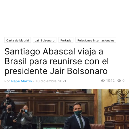
Carta de Madrid
Jair Bolsonaro
Portada
Relaciones Internacionales
Santiago Abascal viaja a
Santiago Abascal
Viaje a Brasil
Vox España
Brasil para reunirse con el
presidente Jair Bolsonaro
1042
0
Por
Pepe Martin
-
10 diciembre, 2021