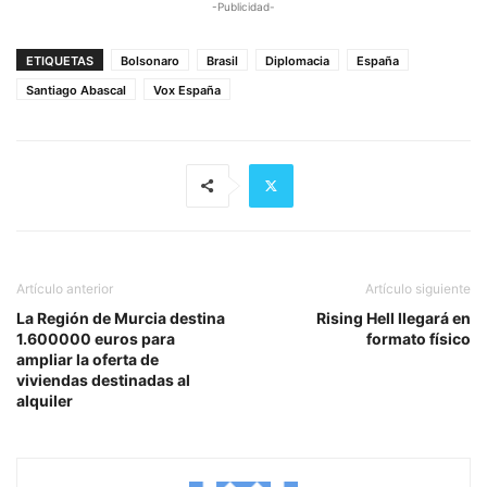
-Publicidad-
ETIQUETAS
Bolsonaro
Brasil
Diplomacia
España
Santiago Abascal
Vox España
Artículo anterior
Artículo siguiente
La Región de Murcia destina
Rising Hell llegará en
1.600000 euros para
formato físico
ampliar la oferta de
viviendas destinadas al
alquiler