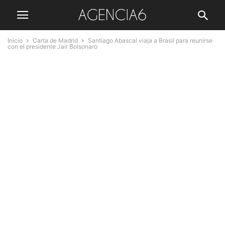
Inicio
Carta de Madrid
Santiago Abascal viaja a Brasil para reunirse
con el presidente Jair Bolsonaro