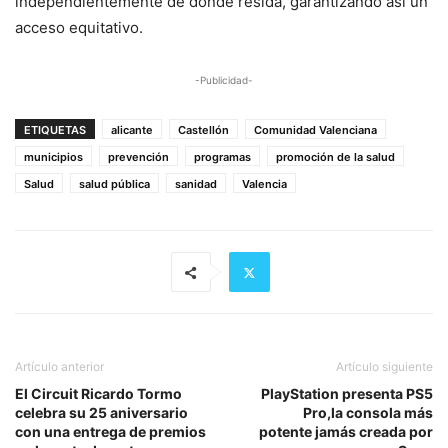
independientemente de donde resida, garantizando así un
acceso equitativo.
-Publicidad-
ETIQUETAS
alicante
Castellón
Comunidad Valenciana
municipios
prevención
programas
promoción de la salud
Salud
salud pública
sanidad
Valencia
Artículo anterior
Artículo siguiente
El Circuit Ricardo Tormo
PlayStation presenta PS5
celebra su 25 aniversario
Pro,la consola más
con una entrega de premios
potente jamás creada por