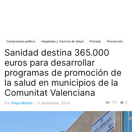
Compromiso político
Hospitales y Centros de Salud
Portada
Prevención
Sanidad destina 365.000
Salud
Sanidad y Salud Pública
Sociedad
euros para desarrollar
programas de promoción de
la salud en municipios de la
Comunitat Valenciana
777
0
Por
Pepe Martin
-
11 septiembre, 2024