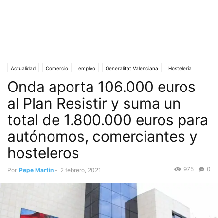
Actualidad
Comercio
empleo
Generalitat Valenciana
Hostelería
Onda aporta 106.000 euros
Onda (Castellón)
Pandemia
Portada
Pymes y Autónomos
Sociedad
al Plan Resistir y suma un
total de 1.800.000 euros para
autónomos, comerciantes y
hosteleros
975
0
Por
Pepe Martin
-
2 febrero, 2021