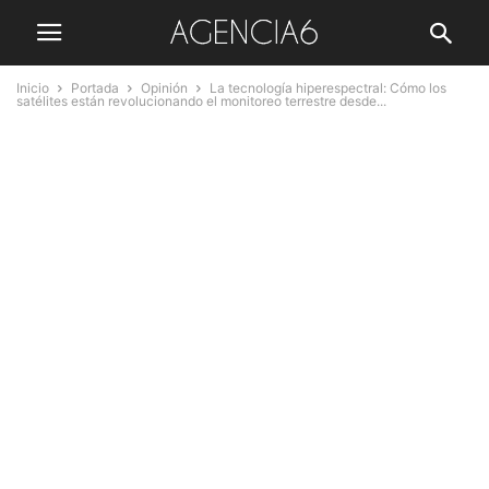
Inicio
Portada
Opinión
La tecnología hiperespectral: Cómo los
satélites están revolucionando el monitoreo terrestre desde...