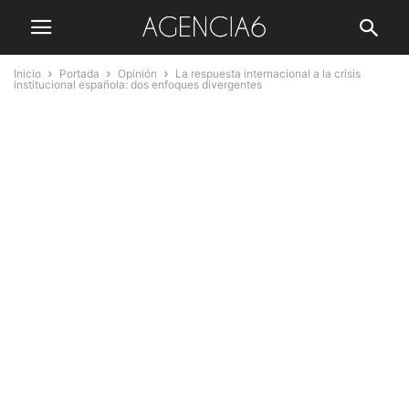
Inicio
Portada
Opinión
La respuesta internacional a la crisis
institucional española: dos enfoques divergentes