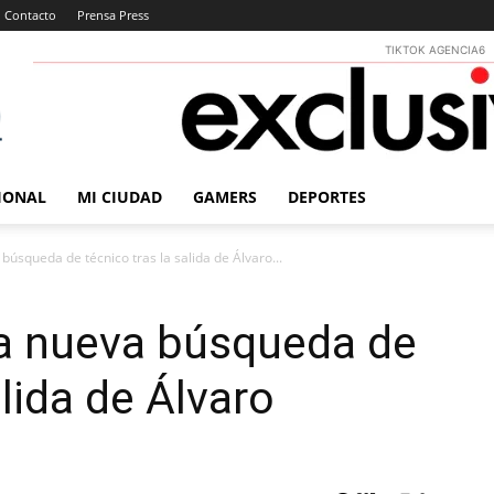
Contacto
Prensa Press
TIKTOK AGENCIA6
IONAL
MI CIUDAD
GAMERS
DEPORTES
búsqueda de técnico tras la salida de Álvaro...
ia nueva búsqueda de
alida de Álvaro