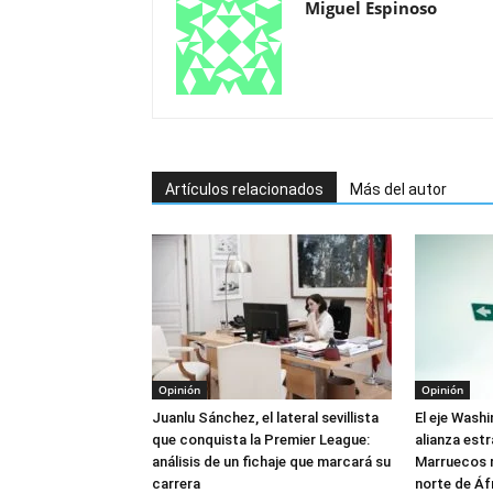
Miguel Espinoso
Artículos relacionados
Más del autor
Opinión
Opinión
Juanlu Sánchez, el lateral sevillista
El eje Wash
que conquista la Premier League:
alianza est
análisis de un fichaje que marcará su
Marruecos re
carrera
norte de Áf