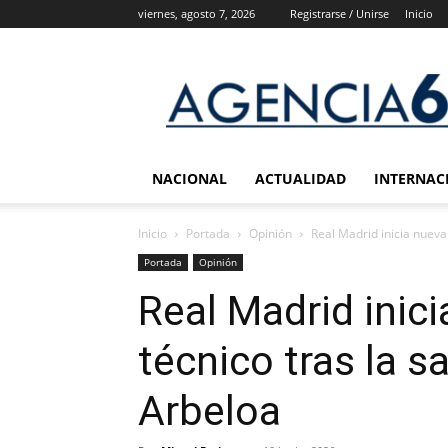
viernes, agosto 7, 2026
Registrarse / Unirse
Inicio
Agencia
6
Noticias
NACIONAL
ACTUALIDAD
INTERNAC
Inicio
Portada
Opinión
Real Madrid inicia nueva 
Portada
Opinión
Real Madrid inic
técnico tras la s
Arbeloa