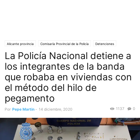
Alicante provincia
Comisaría Provincial de la Policía
Detenciones
La Policía Nacional detiene a
Justicia
Portada
Sociedad
Sucesos
los integrantes de la banda
que robaba en viviendas con
el método del hilo de
pegamento
1137
0
Por
Pepe Martin
-
14 diciembre, 2020