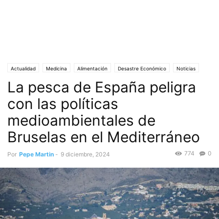
Actualidad
Medicina
Alimentación
Desastre Económico
Noticias
La pesca de España peligra
Economía
Empleo
Política
Portada
sector pesquero
Sociedad
Unión Europea
con las políticas
medioambientales de
Bruselas en el Mediterráneo
774
0
Por
Pepe Martin
-
9 diciembre, 2024