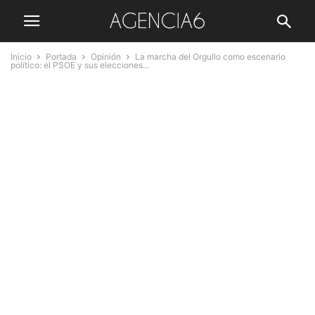
Inicio
Portada
Opinión
La marcha del Orgullo como escenario
político: el PSOE y sus elecciones...