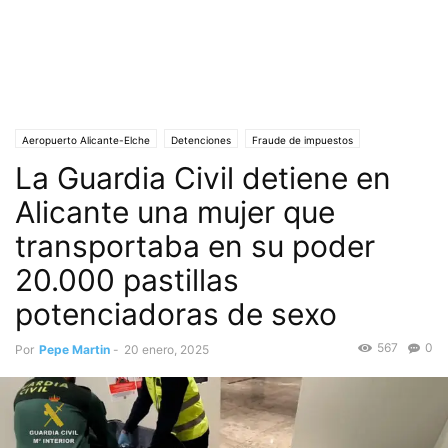
Aeropuerto Alicante-Elche
Detenciones
Fraude de impuestos
La Guardia Civil detiene en
Guardia Civil
Portada
Salud
Alicante una mujer que
transportaba en su poder
20.000 pastillas
potenciadoras de sexo
567
0
Por
Pepe Martin
-
20 enero, 2025