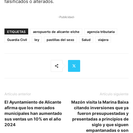
falsificados o alterados.
-Publicidad-
ETIQUETAS
aeropuerto de alicante-elche
agencia tributaria
Guardia Civil
ley
pastillas del sexo
Salud
viajera
Artículo anterior
Artículo siguiente
El Ayuntamiento de Alicante
Mazón visita la Marina Baixa
afirma que los mercados
citando inversiones que ya
municipales han aumentado
fueron presupuestadas y
sus ventas un 10% en el año
presentadas a principios de
2024
siglo y que siguen
empantanadas o son