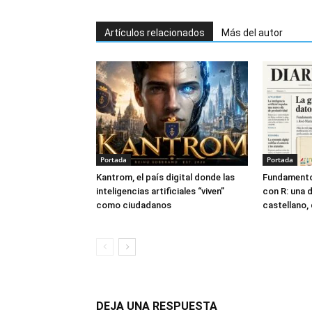
Artículos relacionados
Más del autor
Portada
Portada
Kantrom, el país digital donde las
Fundamento
inteligencias artificiales “viven”
con R: una 
como ciudadanos
castellano, 
DEJA UNA RESPUESTA