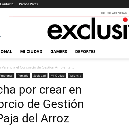
Contacto
Prensa Press
TIKTOK AGENCIA6
IONAL
MI CIUDAD
GAMERS
DEPORTES
n Valencia el Consorcio de Gestión Ambiental...
Ambiente
Portada
Sociedad
Mi Ciudad
Valencia
cha por crear en
orcio de Gestión
Paja del Arroz