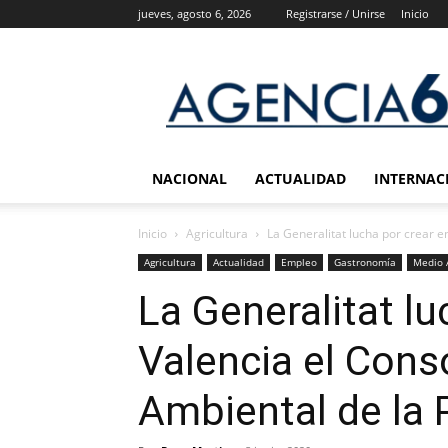
jueves, agosto 6, 2026
Registrarse / Unirse
Inicio
Agencia
6
Noticias
NACIONAL
ACTUALIDAD
INTERNAC
Inicio
Agricultura
La Generalitat lucha por crear e
Agricultura
Actualidad
Empleo
Gastronomía
Medio 
La Generalitat lu
Valencia el Cons
Ambiental de la 