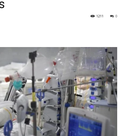
s
1211
0