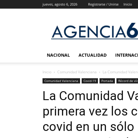
jueves, agosto 6, 2026
Registrarse / Unirse
Inicio
Agencia
6
Noticias
NACIONAL
ACTUALIDAD
INTERNAC
Inicio
Comunidad Valenciana
La Comunidad Valenci
Comunidad Valenciana
Covid-19
Portada
Récord de ví
La Comunidad Va
primera vez los 
covid en un sólo