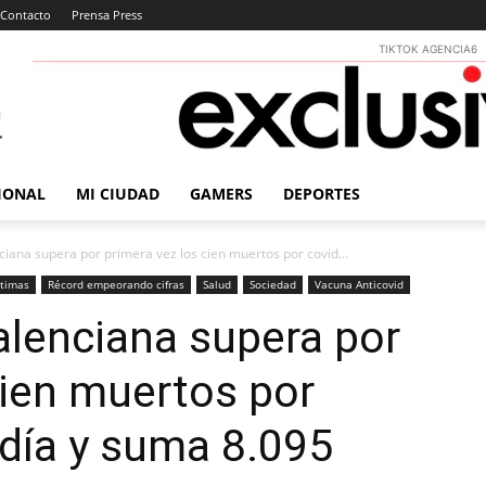
Contacto
Prensa Press
TIKTOK AGENCIA6
IONAL
MI CIUDAD
GAMERS
DEPORTES
ana supera por primera vez los cien muertos por covid...
ctimas
Récord empeorando cifras
Salud
Sociedad
Vacuna Anticovid
lenciana supera por
cien muertos por
 día y suma 8.095