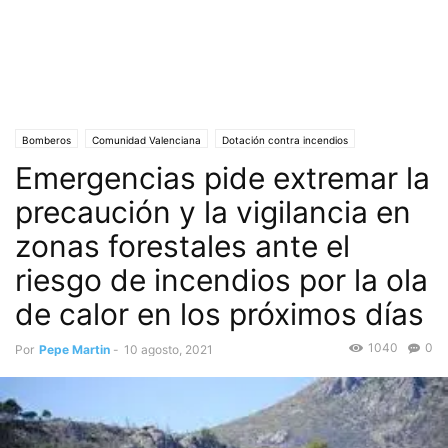
Bomberos
Comunidad Valenciana
Dotación contra incendios
Emergencias pide extremar la
Incendios Forestales
Medio Ambiente
Ola de calor
Portada
precaución y la vigilancia en
zonas forestales ante el
riesgo de incendios por la ola
de calor en los próximos días
1040
0
Por
Pepe Martin
-
10 agosto, 2021