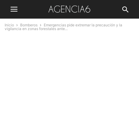
Inicio
Bomberos
Emergencias pide extremar la precaución y la
vigilancia en zonas forestales ante...