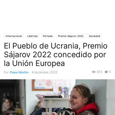
Internacional
Libertad
Portada
Premio Sájarov 2022
Sociedad
El Pueblo de Ucrania, Premio
Ucrania
Unión Europea
Sájarov 2022 concedido por
la Unión Europea
813
0
Por
Pepe Martin
-
8 diciembre, 2022