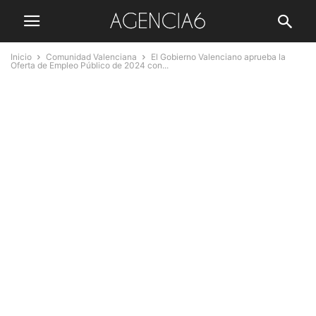
Inicio
Comunidad Valenciana
El Gobierno Valenciano aprueba la
Oferta de Empleo Público de 2024 con...