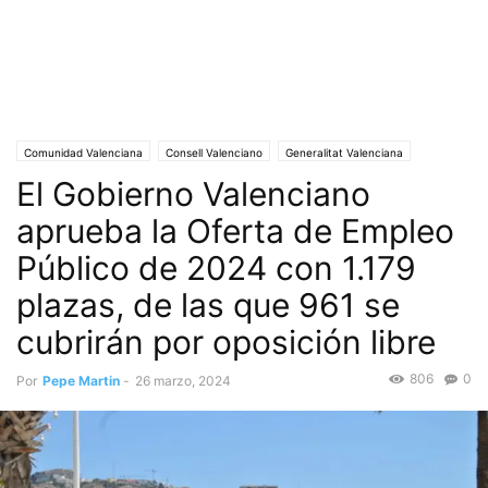
Comunidad Valenciana
Consell Valenciano
Generalitat Valenciana
El Gobierno Valenciano
Empleo
Portada
Riqueza económica
Sociedad
aprueba la Oferta de Empleo
Público de 2024 con 1.179
plazas, de las que 961 se
cubrirán por oposición libre
806
0
Por
Pepe Martin
-
26 marzo, 2024