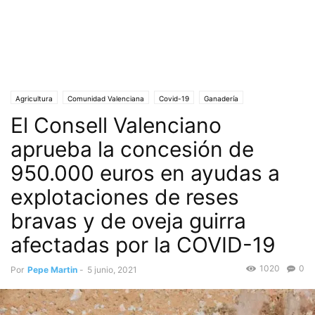
Agricultura
Comunidad Valenciana
Covid-19
Ganadería
El Consell Valenciano
Oveja Guirra
Portada
Reses Bravas
aprueba la concesión de
950.000 euros en ayudas a
explotaciones de reses
bravas y de oveja guirra
afectadas por la COVID-19
1020
0
Por
Pepe Martin
-
5 junio, 2021