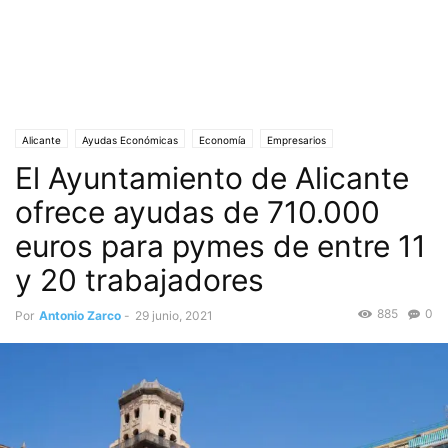
Alicante
Ayudas Económicas
Economía
Empresarios
El Ayuntamiento de Alicante
Etapa post covid
Portada
Pymes y Autónomos
ofrece ayudas de 710.000
euros para pymes de entre 11
y 20 trabajadores
885
0
Por
Antonio Zarco
-
29 junio, 2021