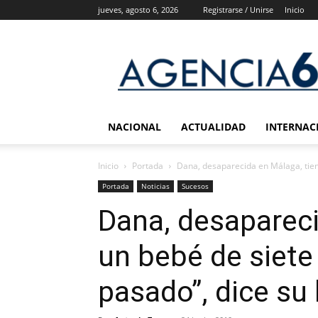
jueves, agosto 6, 2026
Registrarse / Unirse
Inicio
Agencia
6
Noticias
NACIONAL
ACTUALIDAD
INTERNAC
Inicio
Portada
Dana, desaparecida en Málaga, tiene
Portada
Noticias
Sucesos
Dana, desapareci
un bebé de siete
pasado”, dice s