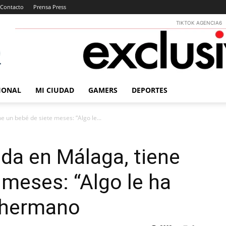
Contacto
Prensa Press
TIKTOK AGENCIA6
IONAL
MI CIUDAD
GAMERS
DEPORTES
 un bebé de siete meses: “Algo le...
da en Málaga, tiene
 meses: “Algo le ha
u hermano