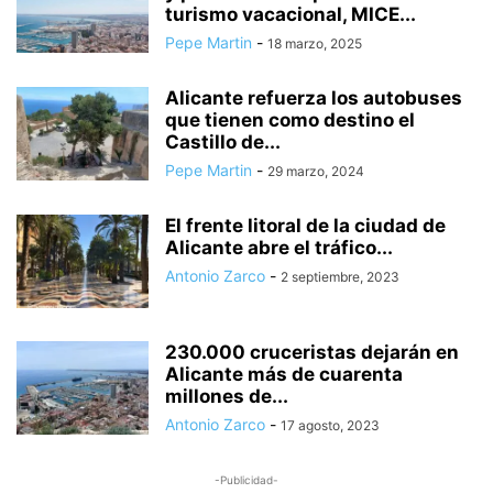
turismo vacacional, MICE...
AGRESIÓN A PAREJA HOMOSEXUAL
AGRESIÓN SEXUAL
AGRESIONES
Pepe Martin
-
18 marzo, 2025
AGRICULTURA
AGRICULTURA Y PESCA
AGRUPACIÓN DE TRÁFICO DE LA GUARDIA CIVIL
Alicante refuerza los autobuses
AGUA A PRECIOS IMPOSIBLES
AGUA DESLADA
AGUA EN LA LUNA
que tienen como destino el
Castillo de...
AGUAS MANANTIALES
AGUAS RESIDUALES
AHORRO
Pepe Martin
-
29 marzo, 2024
AHORRO DEL AGUA
AHORRO ENERGÉTICO
ALARMA SOCIAL
ALBACETE
El frente litoral de la ciudad de
Alicante abre el tráfico...
Antonio Zarco
-
2 septiembre, 2023
230.000 cruceristas dejarán en
Alicante más de cuarenta
millones de...
Antonio Zarco
-
17 agosto, 2023
-Publicidad-