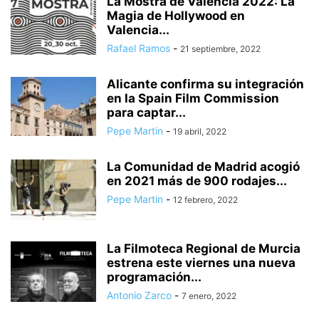
La Mostra de València 2022: La
AGENDA ALICANTE FUTURA
AGENDA ELECTRÓNICA
AGENDA ESPAÑA
Magia de Hollywood en
AGENDA VACACIONAL
AGENTES ESPECIALIZADOS
Valencia...
AGRESIÓN A PAREJA HOMOSEXUAL
AGRESIÓN SEXUAL
AGRESIONES
Rafael Ramos
-
21 septiembre, 2022
AGRICULTURA
AGRICULTURA Y PESCA
AGRUPACIÓN DE TRÁFICO DE LA GUARDIA CIVIL
Alicante confirma su integración
AGUA A PRECIOS IMPOSIBLES
AGUA DESLADA
AGUA EN LA LUNA
en la Spain Film Commission
para captar...
AGUAS MANANTIALES
AGUAS RESIDUALES
AHORRO
Pepe Martin
-
19 abril, 2022
AHORRO DEL AGUA
AHORRO ENERGÉTICO
ALARMA SOCIAL
ALBACETE
La Comunidad de Madrid acogió
en 2021 más de 900 rodajes...
Pepe Martin
-
12 febrero, 2022
La Filmoteca Regional de Murcia
estrena este viernes una nueva
programación...
Antonio Zarco
-
7 enero, 2022