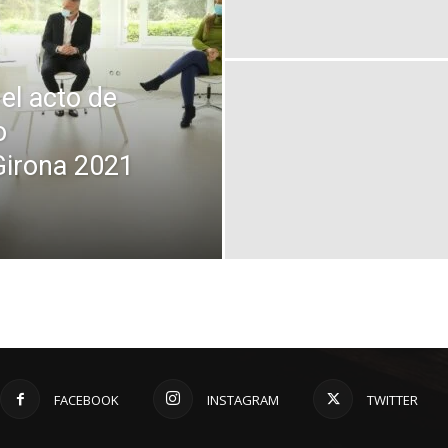
 el acto de
o
Girona 2021
FACEBOOK
INSTAGRAM
TWITTER