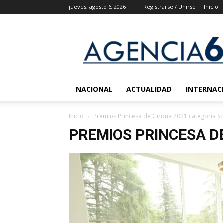
jueves, agosto 6, 2026
Registrarse / Unirse
Inicio
Agencia
6
Noticias
NACIONAL
ACTUALIDAD
INTERNAC
Inicio
Premios Princesa de Girona 2021 categoría So
PREMIOS PRINCESA D