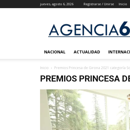
jueves, agosto 6, 2026
Registrarse / Unirse
Inicio
Agencia
6
Noticias
NACIONAL
ACTUALIDAD
INTERNAC
Inicio
Premios Princesa de Girona 2021 categoría So
PREMIOS PRINCESA D