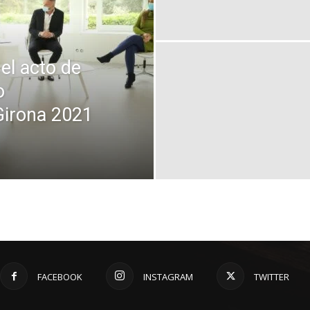
 el acto de
o
Girona 2021
FACEBOOK
INSTAGRAM
TWITTER