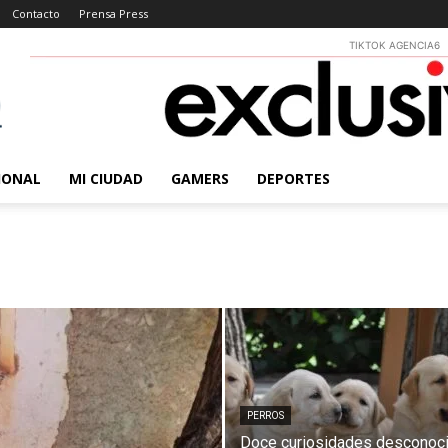
Contacto
Prensa Press
TIKTOK AGENCIA6
IONAL
MI CIUDAD
GAMERS
DEPORTES
PERROS
Doce curiosidades desconoc