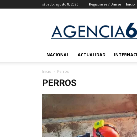
sábado, agosto 8, 2026
Registrarse / Unirse
Inicio
Agencia
6
Noticias
NACIONAL
ACTUALIDAD
INTERNAC
Inicio
Perros
PERROS