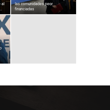
 al
las comunidades peor
..
financiadas
to