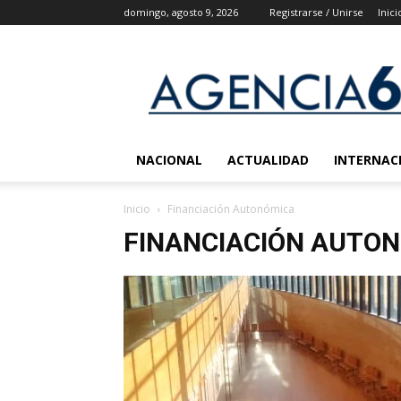
domingo, agosto 9, 2026
Registrarse / Unirse
Inici
Agencia
6
Noticias
NACIONAL
ACTUALIDAD
INTERNAC
Inicio
Financiación Autonómica
FINANCIACIÓN AUTO