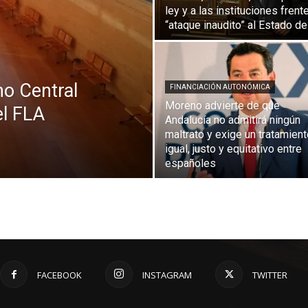
ley y a las instituciones frente
“ataque inaudito” al Estado de.
no Central
FINANCIACIÓN AUTONÓMICA
Moreno advierte de que
el FLA
Andalucía no admitirá ningún
maltrato y exige un tratamien
igual, justo y equitativo entre
españoles
FACEBOOK
INSTAGRAM
TWITTER