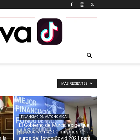
MÁS RECIENTES
FINANCIACIÓN AUTONÓMICA
El Gobierno de Murcia exige que
se reserven 4.200 millones de
a la
euros del fondo Covid 2021 para