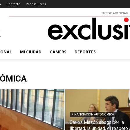
o
Contacto
Prensa Press
TIKTOK AGENCIA6
IONAL
MI CIUDAD
GAMERS
DEPORTES
NÓMICA
FINANCIACIÓN AUTONÓMICA
Carlos Mazón aboga por la
libertad, la unidad, el respeto 