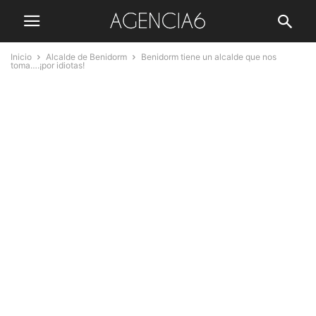
Inicio
Alcalde de Benidorm
Benidorm tiene un alcalde que nos
toma….¡por idiotas!