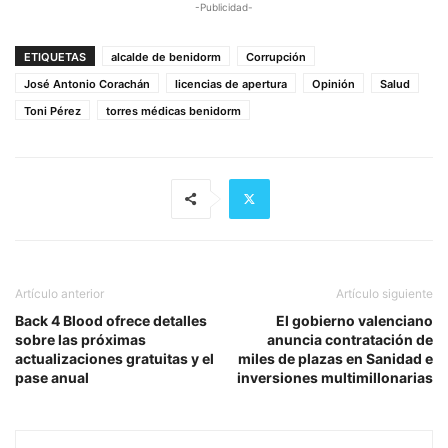
-Publicidad-
ETIQUETAS
alcalde de benidorm
Corrupción
José Antonio Corachán
licencias de apertura
Opinión
Salud
Toni Pérez
torres médicas benidorm
Artículo anterior
Artículo siguiente
Back 4 Blood ofrece detalles
El gobierno valenciano
sobre las próximas
anuncia contratación de
actualizaciones gratuitas y el
miles de plazas en Sanidad e
pase anual
inversiones multimillonarias