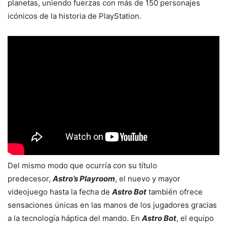
planetas, uniendo fuerzas con más de 150 personajes
icónicos de la historia de PlayStation.
Del mismo modo que ocurría con su título
predecesor,
Astro’s Playroom
, el nuevo y mayor
videojuego hasta la fecha de
Astro Bot
también ofrece
sensaciones únicas en las manos de los jugadores gracias
a la tecnología háptica del mando. En
Astro Bot
, el equipo