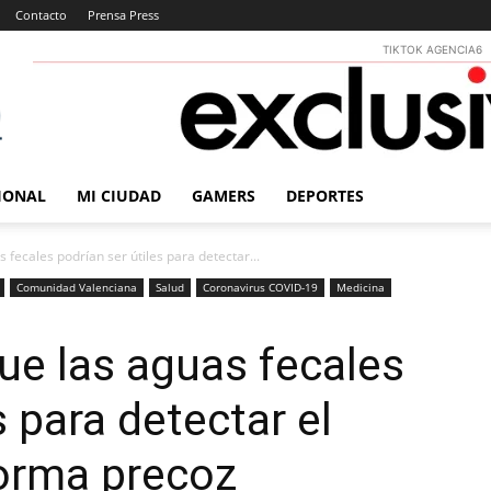
Contacto
Prensa Press
TIKTOK AGENCIA6
IONAL
MI CIUDAD
GAMERS
DEPORTES
 fecales podrían ser útiles para detectar...
Comunidad Valenciana
Salud
Coronavirus COVID-19
Medicina
ue las aguas fecales
s para detectar el
forma precoz