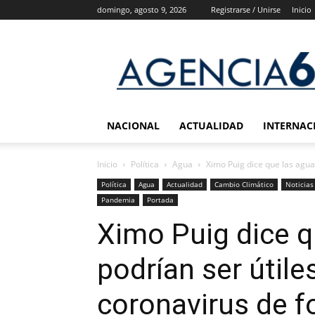
domingo, agosto 9, 2026
Registrarse / Unirse
Inicio
Agencia
6
Noticias
NACIONAL
ACTUALIDAD
INTERNAC
Inicio
Política
Agua
Ximo Puig dice que las aguas
Política
Agua
Actualidad
Cambio Climático
Noticias
Pandemia
Portada
Ximo Puig dice q
podrían ser útile
coronavirus de 