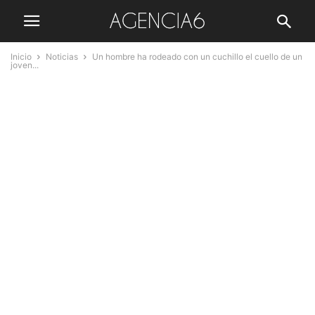
Inicio
Noticias
Un hombre ha rodeado con un cuchillo el cuello de un
joven...