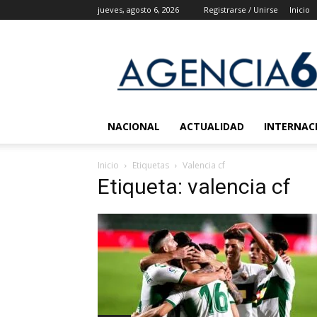
jueves, agosto 6, 2026
Registrarse / Unirse
Inicio
Agencia
6
Noticias
NACIONAL
ACTUALIDAD
INTERNAC
Inicio
Etiquetas
Valencia cf
Etiqueta: valencia cf