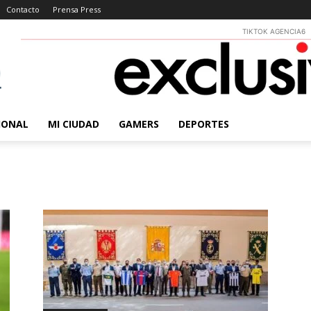
Contacto
Prensa Press
TIKTOK AGENCIA6
IONAL
MI CIUDAD
GAMERS
DEPORTES