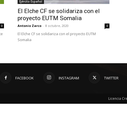
Ejército Español
El Elche CF se solidariza con el
proyecto EUTM Somalia
Antonio Zarco
-
8 octubre, 2020
0
0
te
El Elche CF se solidariza con el proyecto EUTM
Somalia
FACEBOOK
INSTAGRAM
TWITTER
Licencia C