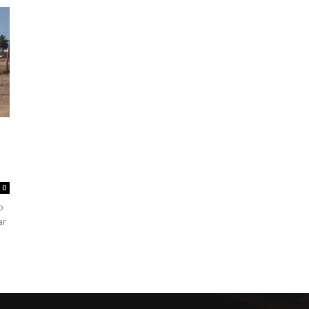
0
o
ar