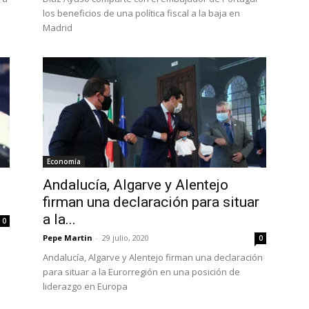
los beneficios de una política fiscal a la baja en
Madrid
Economía
Andalucía, Algarve y Alentejo
firman una declaración para situar
a la...
0
Pepe Martin
-
29 julio, 2020
0
Andalucía, Algarve y Alentejo firman una declaración
para situar a la Eurorregión en una posición de
liderazgo en Europa