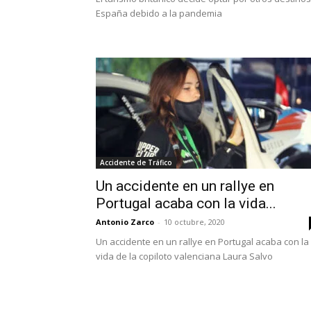
España debido a la pandemia
Accidente de Tráfico
Un accidente en un rallye en
Portugal acaba con la vida...
Antonio Zarco
-
10 octubre, 2020
Un accidente en un rallye en Portugal acaba con la
vida de la copiloto valenciana Laura Salvo