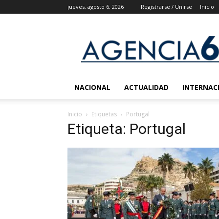
jueves, agosto 6, 2026
Registrarse / Unirse
Inicio
Agencia
6
Noticias
NACIONAL
ACTUALIDAD
INTERNAC
Inicio
Etiquetas
Portugal
Etiqueta: Portugal