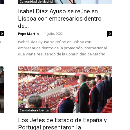
Comunidad de Madrid
Isabel Díaz Ayuso se reúne en
Lisboa con empresarios dentro
de...
Pepe Martin
-
14 julio, 2022
0
0
s
Isabel Díaz Ayuso se reúne en Lisboa con
empresarios dentro de la promoción internacional
que viene realizando de la Comunidad de Madrid
Candidatura Ibérica
Los Jefes de Estado de España y
Portugal presentaron la