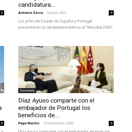
candidatura...
Antonio Zarco
-
5 junio, 2021
0
0
Los Jefes de Estado de España y Portugal
presentaron la candidatura ibérica al "Mundial 2030"
Economía
Díaz Ayuso comparte con el
a
embajador de Portugal los
beneficios de...
Pepe Martin
-
15 diciembre, 2020
0
0
 a
Díaz Ayuso comparte con el embajador de Portugal