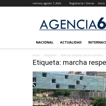
viernes, agosto 7, 2026
Registrarse / Unirse
Inicio
Agencia
6
Noticias
NACIONAL
ACTUALIDAD
INTERNAC
Inicio
Etiquetas
Marcha respeto sector turístico
Etiqueta: marcha respet