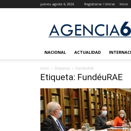
jueves, agosto 6, 2026
Registrarse / Unirse
Inicio
Agencia
6
Noticias
NACIONAL
ACTUALIDAD
INTERNAC
Inicio
Etiquetas
FundéuRAE
Etiqueta: FundéuRAE