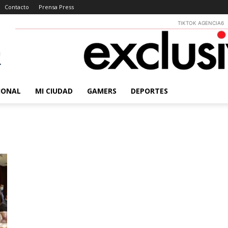
Contacto
Prensa Press
TIKTOK AGENCIA6
IONAL
MI CIUDAD
GAMERS
DEPORTES