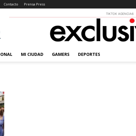
Contacto
Prensa Press
TIKTOK AGENCIA6
IONAL
MI CIUDAD
GAMERS
DEPORTES