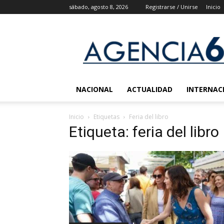
sábado, agosto 8, 2026
Registrarse / Unirse
Inicio
Agencia
6
Noticias
NACIONAL
ACTUALIDAD
INTERNAC
Inicio
Etiquetas
Feria del libro
Etiqueta: feria del libro